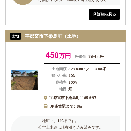
詳細を見る
宇都宮市下桑島町（土地）
土地
450
万円
坪単価
万円／坪
土地面積
373.83m² ／ 113.08坪
建ぺい率
60%
容積率
200%
地目
畑
宇都宮市下桑島町1185番97
JR雀宮駅まで5.8㎞
土地広々、110坪です。
公営上水道は現在引き込み済みです。