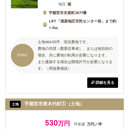
地目
畑
宇都宮市氷室町2877番
LRT「清原地区市民センター前」まで約
1.5㎞
土地464.03坪、現況農地です。
農地の売買（農業従事者）、または他目的の
場合、共に農地の転用が必要になります。
また建築する場合は開発許可が必要になりま
す。（用途要相談）
詳細を見る
宇都宮市東木代町①（土地）
土地
530
万円
坪単価
万円／坪