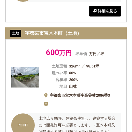
詳細を見る
宇都宮市宝木本町（土地）
土地
600
万円
坪単価
万円／坪
土地面積
326m² ／ 98.61坪
建ぺい率
60%
容積率
200%
地目
山林
宇都宮市宝木本町字高谷林2086番3
土地広々98坪、建築条件無し、建築する場合
には開発許可を必要とします。（宝木本町又
は隣接する町に15年以上居住歴がある方）