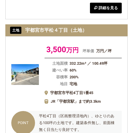
詳細を見る
宇都宮市平松４丁目（土地）
土地
3,500
万円
坪単価
万円／坪
土地面積
332.22m² ／ 100.49坪
建ぺい率
60%
容積率
200%
地目
宅地
宇都宮市平松4丁目1番45
JR「宇都宮駅」まで約3.3km
平松4丁目（区画整理済地内）、ゆとりのあ
る100坪の土地です。建築条件無し、前面棟
無く日当たり良好です。