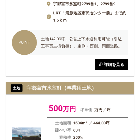
宇都宮市氷室町2799番1、2799番9
LRT「清原地区市民センター前」まで約
1.5ｋｍ
土地142.09坪、公営上下水道利用可能（引込
工事買主様負担）、東側・西側、両面道路。
詳細を見る
宇都宮市氷室町（事業用土地）
土地
500
万円
坪単価
万円／坪
土地面積
1534m² ／ 464.03坪
建ぺい率
60%
容積率
200%