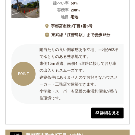
建ぺい率
60%
容積率
200%
地目
宅地
宇都宮市緑3丁目1番6号
東武線「江曽島駅」まで徒歩15分
陽当たりの良い開放感ある立地、土地が62坪
でゆとりのある整形地です。
東側15ｍ道路、南側4ｍ道路に接しており車
の出入りもスムーズです。
建築条件はありませんのでお好きなハウスメ
ーカー・工務店で建築できます。
小学校・スーパーも至近の生活利便性が整う
住環境です。
詳細を見る