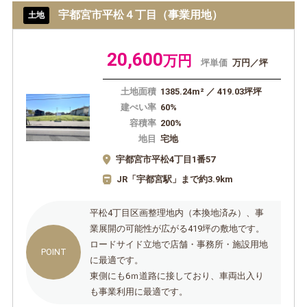
宇都宮市平松４丁目（事業用地）
土地
20,600
万円
坪単価
万円／坪
土地面積
1385.24m² ／ 419.03坪坪
建ぺい率
60%
容積率
200%
地目
宅地
宇都宮市平松4丁目1番57
JR「宇都宮駅」まで約3.9km
平松4丁目区画整理地内（本換地済み）、事
業展開の可能性が広がる419坪の敷地です。
ロードサイド立地で店舗・事務所・施設用地
に最適です。
東側にも6ｍ道路に接しており、車両出入り
も事業利用に最適です。