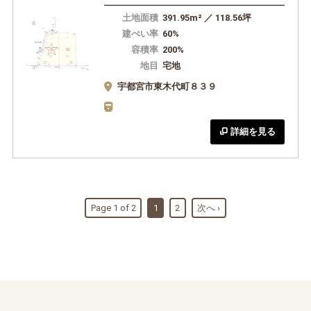
土地面積
391.95m² ／ 118.56坪
建ぺい率
60%
容積率
200%
地目
宅地
宇都宮市東木代町８３９
詳細を見る
Page 1 of 2
1
2
次へ ›