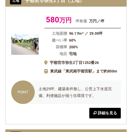
宇都宮市弥生2丁目（土地）
土地
580
万円
坪単価
万円／坪
土地面積
96.17m² ／ 29.09坪
建ぺい率
60%
容積率
200%
地目
宅地
宇都宮市弥生2丁目1252番26
東武線「東武南宇都宮駅」まで約850m
土地29坪、建築条件無し、公営上下水道完
備、利便施設が揃う住環境です。
詳細を見る