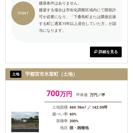
建築条件はありません。
建築する場合は市街化調整区域内にて開発許
可が必要になり、「下桑島町または隣接近接
する町に通算15年以上居住していた方」が該
当になります。
詳細を見る
宇都宮市氷室町（土地）
土地
700
万円
坪単価
万円／坪
土地面積
469.74m² ／ 142.09坪
建ぺい率
60%
容積率
200%
地目
畑・雑種地