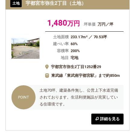
宇都宮市弥生2丁目（土地）
土地
1,480
万円
坪単価
万円／坪
土地面積
233.17m² ／ 70.53坪
建ぺい率
60%
容積率
200%
地目
宅地
宇都宮市弥生2丁目1252番29
東武線「東武南宇都宮駅」まで約850m
土地70坪、建築条件無し、公営上下水道完備
されております。生活利便施設が充実してい
る住環境です。
詳細を見る