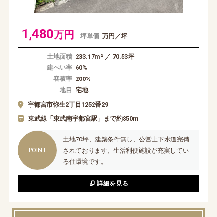
1,480
万円
坪単価
万円／坪
土地面積
233.17m² ／ 70.53坪
建ぺい率
60%
容積率
200%
地目
宅地
宇都宮市弥生2丁目1252番29
東武線「東武南宇都宮駅」まで約850m
土地70坪、建築条件無し、公営上下水道完備
されております。生活利便施設が充実してい
る住環境です。
詳細を見る