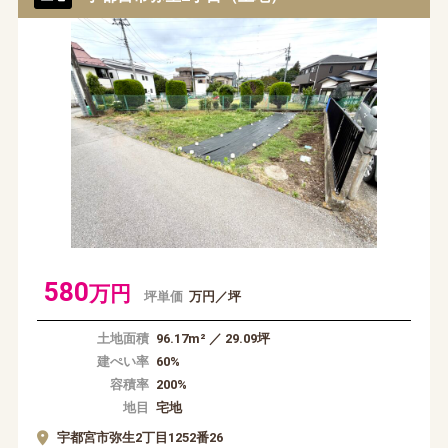
580
万円
坪単価
万円／坪
土地面積
96.17m² ／ 29.09坪
建ぺい率
60%
容積率
200%
地目
宅地
宇都宮市弥生2丁目1252番26