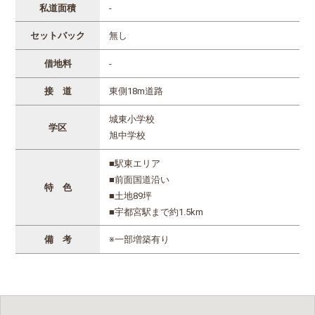
私道面積
-
セットバック
無し
借地料
-
接 道
東側18m道路
城東小学校
学区
旭中学校
■駅東エリア
■前面国道沿い
特 色
■土地89坪
■宇都宮駅まで約1.5km
備 考
※一部増築有り