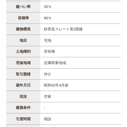
建ぺい率
50％
容積率
80％
建物構造
鉄骨造スレート葺2階建
地目
宅地
土地権利
所有権
用途地域
近隣商業地域
取引態様
仲介
築年月日
昭和62年4月築
現況
空家
建築条件
-
引渡時期
相談