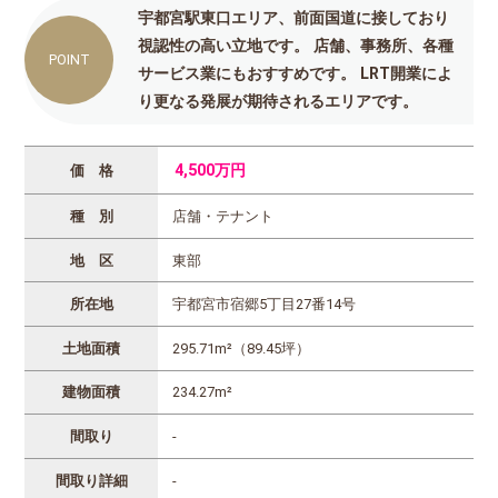
宇都宮駅東口エリア、前面国道に接しており
視認性の高い立地です。
店舗、事務所、各種
サービス業にもおすすめです。
LRT開業によ
り更なる発展が期待されるエリアです。
4,500万円
価 格
種 別
店舗・テナント
地 区
東部
所在地
宇都宮市宿郷5丁目27番14号
土地面積
295.71m²（89.45坪）
建物面積
234.27m²
間取り
-
間取り詳細
-